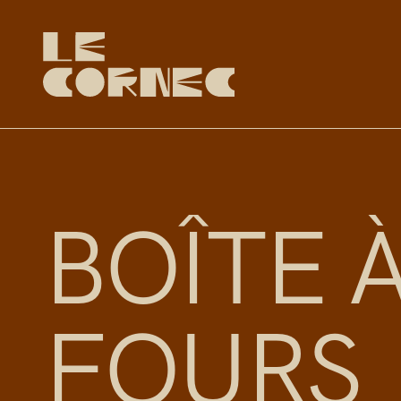
B
O
Î
T
E
F
O
U
R
S