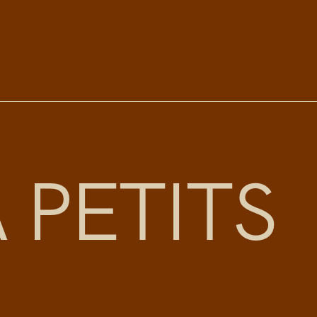
À
P
E
T
I
T
S