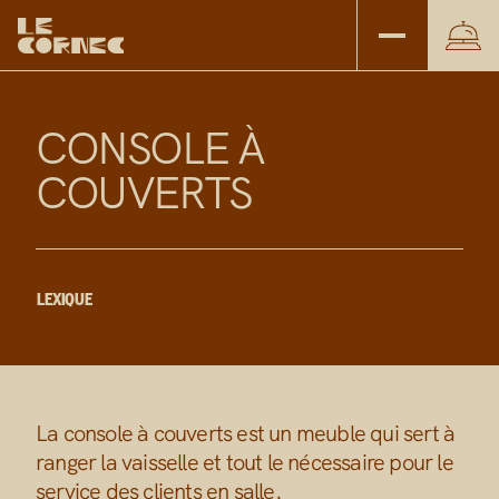
C
O
N
S
O
L
E
À
C
O
U
V
E
R
T
S
LEXIQUE
La console à couverts est un meuble qui sert à
ranger la vaisselle et tout le nécessaire pour le
service des clients en salle.