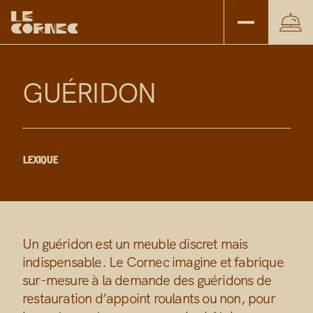
G
U
É
R
I
D
O
N
LEXIQUE
Un guéridon est un meuble discret mais
indispensable. Le Cornec imagine et fabrique
sur-mesure à la demande des guéridons de
restauration d’appoint roulants ou non, pour